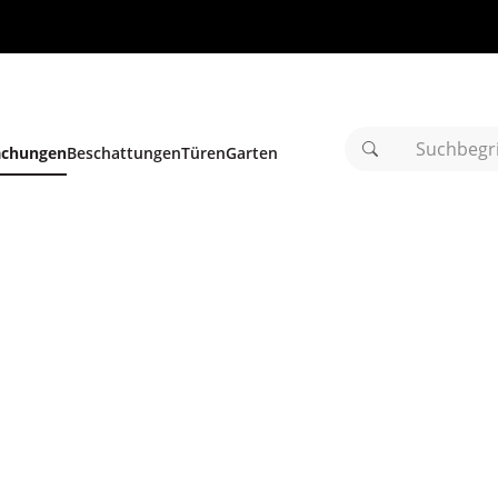
achungen
Beschattungen
Türen
Garten
.
.
.
Suchbegriff