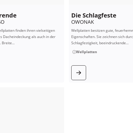
erende
Die Schlagfeste
SO
OWONAK
latten finden ihren vielseitigen
Wellplatten besitzen gute, feuerhe
ls Dacheindeckung als auch in der
Eigenschaften. Sie zeichnen sich dur
 Breite…
Schlagfestigkeit, beeindruckende…
Wellplatten
 Produkt
zum Produ