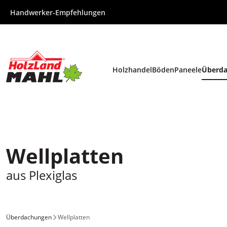
Zum Inhalt
Zur Hauptnavigation
Handwerker-Empfehlungen
Holzhandel
Böden
Paneele
Überd
.
.
.
.
Wellplatten
aus Plexiglas
Überdachungen
Wellplatten