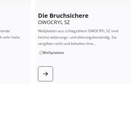
Die Bruchsichere
OWOCRYL SZ
mmende
Wellplatten aus schlagzähem OWOCRYL SZ sind
ch sehr hohe
höchst witterungs- und alterungsbeständig. Sie
vergilben nicht und behalten ihre…
Wellplatten
kt
zum Produkt