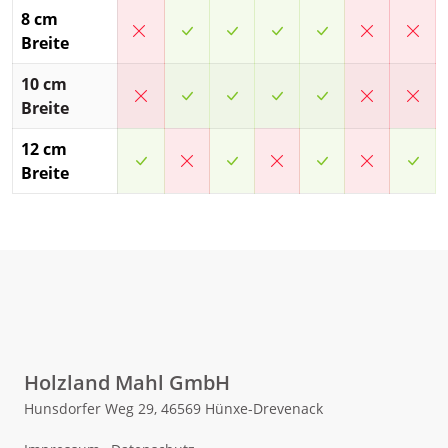
8 cm
JA
JA
JA
JA
NEIN
NEI
Breite
10 cm
NEIN
JA
JA
JA
JA
NEIN
NEI
Breite
12 cm
JA
NEIN
JA
NEIN
JA
NEIN
JA
Breite
Holzland Mahl GmbH
Hunsdorfer Weg 29, 46569 Hünxe-Drevenack