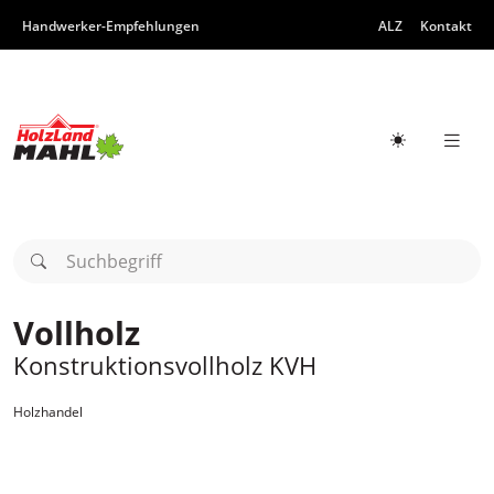
Zum Inhalt
Zur Hauptnavigation
Handwerker-Empfehlungen
ALZ
Kontakt
Hauptn
Hellmodus a
Suchbegriff
Vollholz
Konstruktionsvollholz KVH
Holzhandel