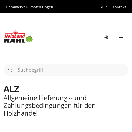
Zum Inhalt
Zur Hauptnavigation
Handwerker-Empfehlungen
ALZ
Kontakt
Hauptn
Hellmodus a
Suchbegriff
ALZ
Allgemeine Lieferungs- und
Zahlungsbedingungen für den
Holzhandel