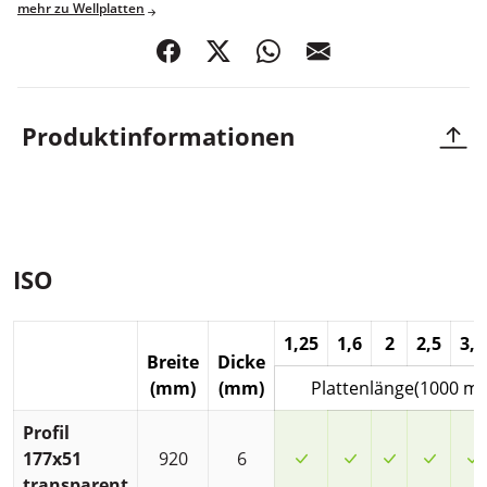
mehr zu Wellplatten
teilen
posten
teilen
mail
Produktinformationen
Die Isolierende
ISO
1,25
1,6
2
2,5
3,1
Breite
Dicke
(mm)
(mm)
Plattenlänge(1000 m
Profil
JA
JA
JA
JA
177x51
920
6
transparent