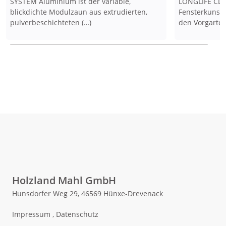
SYSTEM Aluminium ist der variable,
LONGLIFE CLE
blickdichte Modulzaun aus extrudierten,
Fensterkunsts
pulverbeschichteten (…)
den Vorgarten
Holzland Mahl GmbH
Hunsdorfer Weg 29, 46569 Hünxe-Drevenack
Impressum
,
Datenschutz