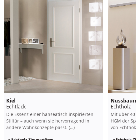
Kiel
Nussbaum
Echtlack
Echtholz
Die Essenz einer hanseatisch inspirierten
Mit über 40 v
Stiltür – auch wenn sie hervorragend in
HGM der Spezi
andere Wohnkonzepte passt. (…)
von Echtholz. 
Echtholz-Zimmertüren
Echtholz-Zi