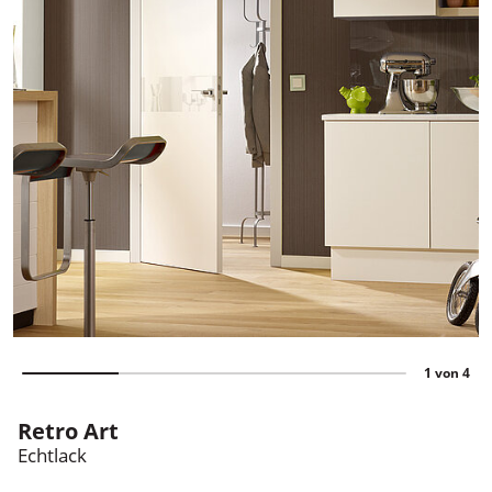
1 von 4
Holzland Mahl
Retro Art
Echtlack