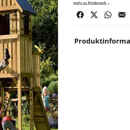
mehr zu Kinderwelt
teilen
posten
teilen
m
Produktinforma
WINNETOO-Spielturm