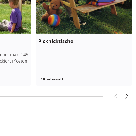
Picknicktische
höhe: max. 145
ckiert Pfosten:
Kinderwelt
zurüc
nä