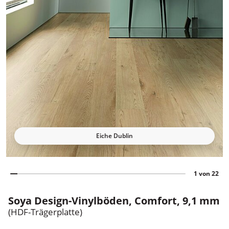
Eiche Dublin
1 von 22
Holzland Mahl
Soya Design-Vinylböden, Comfort, 9,1 mm
(HDF-Trägerplatte)