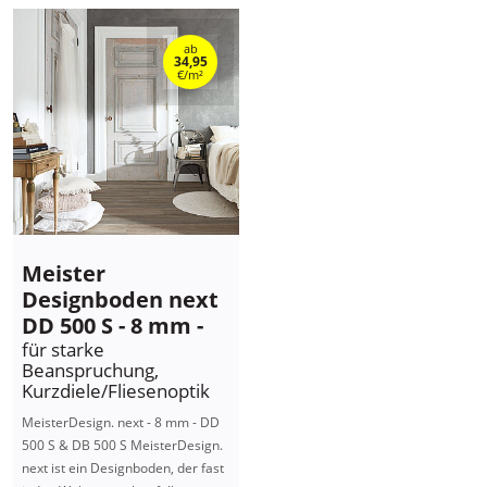
ab
34,95
€/m²
Meister
Designboden next
DD 500 S - 8 mm -
für starke
Beanspruchung,
Kurzdiele/Fliesenoptik
MeisterDesign. next - 8 mm - DD
500 S & DB 500 S MeisterDesign.
next ist ein Designboden, der fast