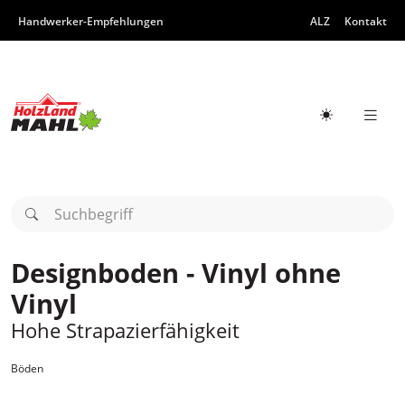
Zum Inhalt
Zur Hauptnavigation
Handwerker-Empfehlungen
ALZ
Kontakt
Hauptn
Hellmodus a
Suchbegriff
Designboden - Vinyl ohne
Vinyl
Hohe Strapazierfähigkeit
Böden