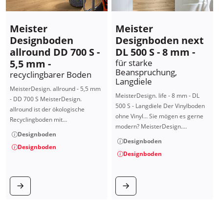
Meister
Meister
Designboden
Designboden next
allround DD 700 S -
DL 500 S - 8 mm -
5,5 mm -
für starke
Beanspruchung,
recyclingbarer Boden
Langdiele
MeisterDesign. allround - 5,5 mm
MeisterDesign. life - 8 mm - DL
- DD 700 S MeisterDesign.
500 S - Langdiele Der Vinylboden
allround ist der ökologische
ohne Vinyl... Sie mögen es gerne
Recyclingboden mit…
modern? MeisterDesign.…
Designboden
Designboden
Designboden
Designboden
zum Produkt
zum Produkt