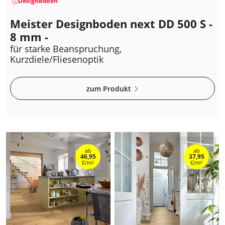
Designboden
Meister Designboden next DD 500 S -
8 mm -
für starke Beanspruchung,
Kurzdiele/Fliesenoptik
zum Produkt
ab
ab
46,95
37,95
€/m²
€/m²