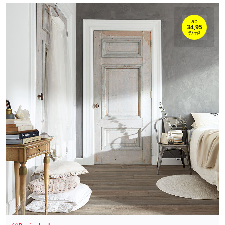
ab
34,95
€/m²