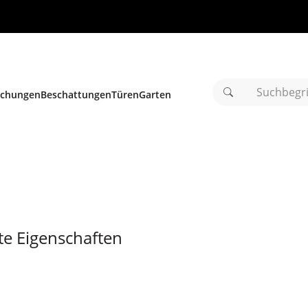
achungen
Beschattungen
Türen
Garten
.
.
.
Suchbegriff
e Eigenschaften