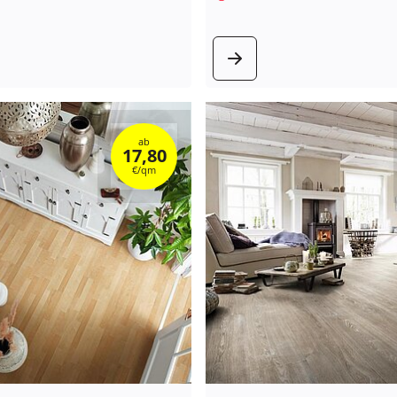
 Produkt
zum Produ
ab
17,80
€/qm