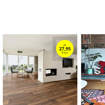
ab
27,95
€/qm