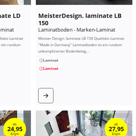
nate LD
MeisterDesign. laminate LB
150
aminat
Laminatboden - Marken-Laminat
litäts-Laminat
Meister Design. laminate LB 150 Qualitäts-Laminat
t ein rundum
"Made in Germany" Laminatboden ist ein rundum
unkomplizierter Bodenbelag…
Laminat
Laminat
kt
zum Produkt
ab
ab
24,95
27,95
€/qm
€/qm