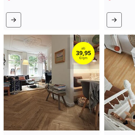
zum Produkt
zum
ab
39,95
€/qm