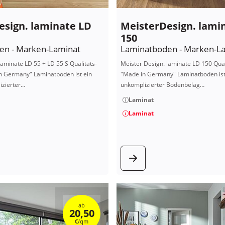
esign. laminate LD
MeisterDesign. lami
150
en - Marken-Laminat
Laminatboden - Marken-L
laminate LD 55 + LD 55 S Qualitäts-
Meister Design. laminate LD 150 Qua
n Germany" Laminatboden ist ein
"Made in Germany" Laminatboden is
zierter…
unkomplizierter Bodenbelag…
Laminat
Laminat
 Produkt
zum Produ
ab
20,50
€/qm