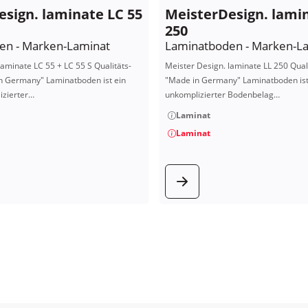
sign. laminate LC 55
MeisterDesign. lami
250
en - Marken-Laminat
Laminatboden - Marken-L
laminate LC 55 + LC 55 S Qualitäts-
Meister Design. laminate LL 250 Qual
n Germany" Laminatboden ist ein
"Made in Germany" Laminatboden is
zierter…
unkomplizierter Bodenbelag…
Laminat
Laminat
 Produkt
zum Produ