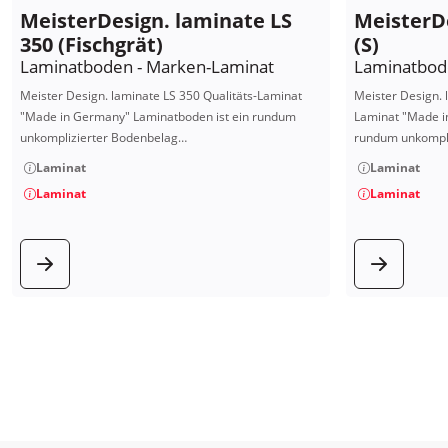
MeisterDesign. laminate LS
MeisterDe
350 (Fischgrät)
(S)
Laminatboden - Marken-Laminat
Laminatbod
Meister Design. laminate LS 350 Qualitäts-Laminat
Meister Design. 
"Made in Germany" Laminatboden ist ein rundum
Laminat "Made i
unkomplizierter Bodenbelag…
rundum unkompli
Laminat
Laminat
Laminat
Laminat
zum Produkt
zum