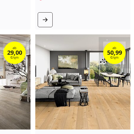
kt
zum Produkt
ab
ab
29,00
50,99
€/qm
€/qm