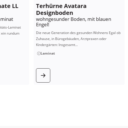
nate LL
Terhürne Avatara
Designboden
aminat
wohngesunder Boden, mit blauen
Engel!
itäts-Laminat
Die neue Generation des gesunden Wohnens Egal ob
t ein rundum
Zuhause, in Bürogebäuden, Arztpraxen oder
Kindergärten: Insgesamt…
Laminat
kt
zum Produkt