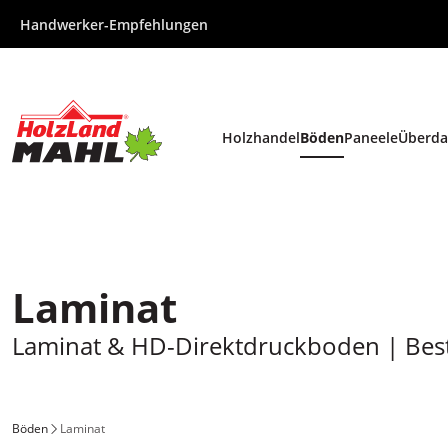
Zum Inhalt
Zur Hauptnavigation
Handwerker-Empfehlungen
Holzhandel
Böden
Paneele
Überd
.
.
.
.
Laminat
Laminat & HD-Direktdruckboden | Best
Böden
Laminat