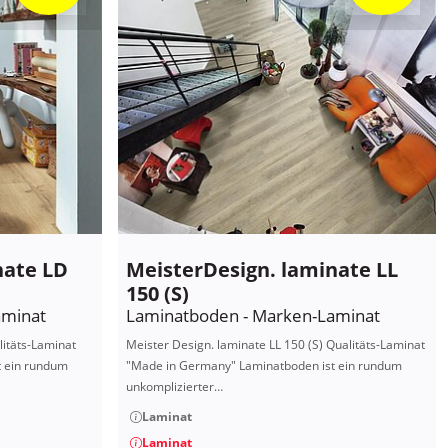
nate LD
MeisterDesign. laminate LL
150 (S)
aminat
Laminatboden - Marken-Laminat
litäts-Laminat
Meister Design. laminate LL 150 (S) Qualitäts-Laminat
t ein rundum
"Made in Germany" Laminatboden ist ein rundum
unkomplizierter…
Laminat
Laminat