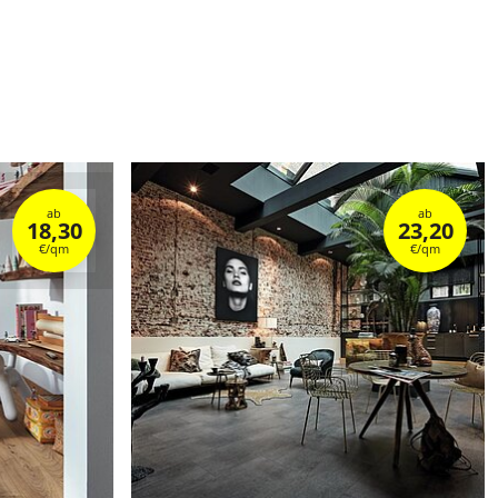
ab
ab
18,30
23,20
€/qm
€/qm