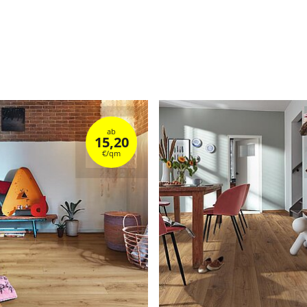
ab
15,20
€/qm